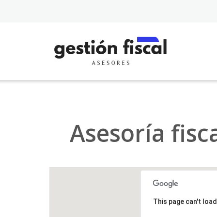
Saltar
al
contenido
Asesoría fisc
This page can't loa